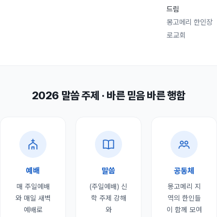
드림
몽고메리 한인장
로교회
2026 말씀 주제 · 바른 믿음 바른 행함
예배
말씀
공동체
매 주일예배
(주일예배) 신
몽고메리 지
와 매일 새벽
학 주제 강해
역의 한인들
예배로
와
이 함께 모여