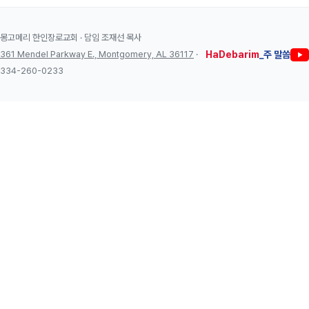
몽고메리 한인장로교회 · 담임 조재선 목사
361 Mendel Parkway E., Montgomery, AL 36117
·
HaDebarim
_주 말씀
334-260-0233