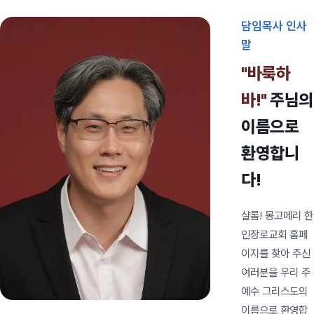
담임목사 인사
말
"바룩하
바!"
주님의
이름으로
환영합니
다!
샬롬! 몽고메리 한
인장로교회 홈페
이지를 찾아 주신
여러분을 우리 주
예수 그리스도의
이름으로 환영합