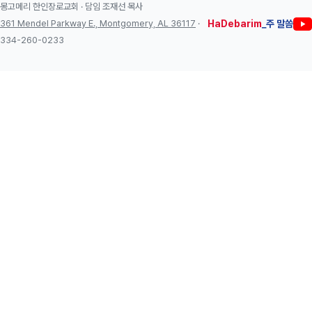
몽고메리 한인장로교회 · 담임 조재선 목사
361 Mendel Parkway E., Montgomery, AL 36117
·
HaDebarim
_주 말씀
334-260-0233