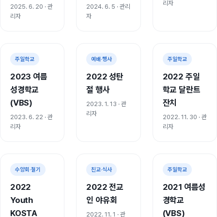
리자
2025. 6. 20
· 관
2024. 6. 5
· 관리
리자
자
사진 42장
사진 28장
사진 11장
주일학교
예배·행사
주일학교
2023 여름
2022 성탄
2022 주일
성경학교
절 행사
학교 달란트
(VBS)
잔치
2023. 1. 13
· 관
리자
2023. 6. 22
· 관
2022. 11. 30
· 관
리자
리자
사진 17장
사진 4장
사진 9장
수양회·절기
친교·식사
주일학교
2022
2022 전교
2021 여름성
Youth
인 야유회
경학교
KOSTA
(VBS)
2022. 11. 1
· 관