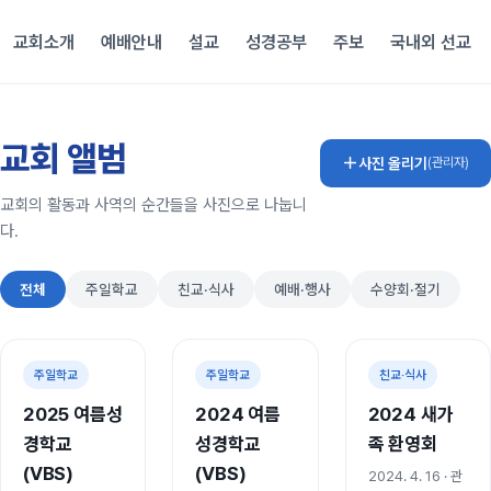
교회소개
예배안내
설교
성경공부
주보
국내외 선교
교회 앨범
사진 올리기
(관리자)
교회의 활동과 사역의 순간들을 사진으로 나눕니
다.
전체
주일학교
친교·식사
예배·행사
수양회·절기
사진 53장
사진 46장
사진 24장
주일학교
주일학교
친교·식사
2025 여름성
2024 여름
2024 새가
경학교
성경학교
족 환영회
(VBS)
(VBS)
2024. 4. 16
· 관