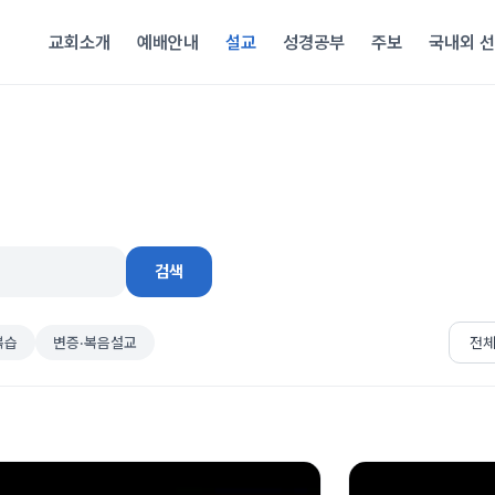
교회소개
예배안내
설교
성경공부
주보
국내외 
검색
복습
변증·복음설교