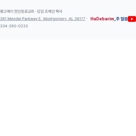
몽고메리 한인장로교회 · 담임 조재선 목사
361 Mendel Parkway E., Montgomery, AL 36117
·
HaDebarim
_주 말씀
334-260-0233