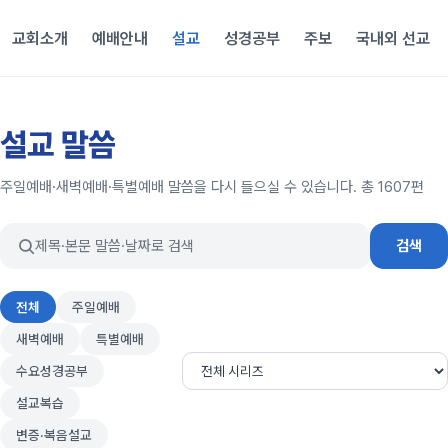
교회소개
예배안내
설교
성경공부
주보
국내외 선교
설교 말씀
주일예배·새벽예배·특별예배 말씀을 다시 들으실 수 있습니다. 총 1607편
검색
전체
주일예배
새벽예배
특별예배
수요성경공부
설교복습
변증·복음설교