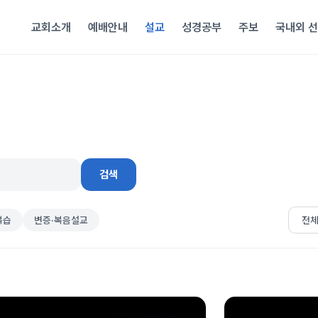
교회소개
예배안내
설교
성경공부
주보
국내외 
검색
복습
변증·복음설교