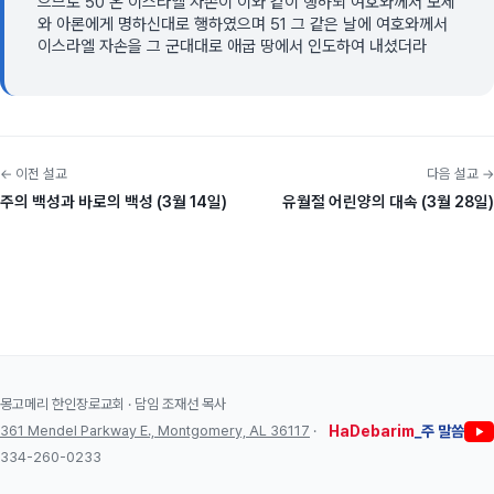
으므로 50 온 이스라엘 자손이 이와 같이 행하되 여호와께서 모세
와 아론에게 명하신대로 행하였으며 51 그 같은 날에 여호와께서
이스라엘 자손을 그 군대대로 애굽 땅에서 인도하여 내셨더라
← 이전 설교
다음 설교 →
주의 백성과 바로의 백성 (3월 14일)
유월절 어린양의 대속 (3월 28일)
몽고메리 한인장로교회 · 담임 조재선 목사
361 Mendel Parkway E., Montgomery, AL 36117
·
HaDebarim
_주 말씀
334-260-0233