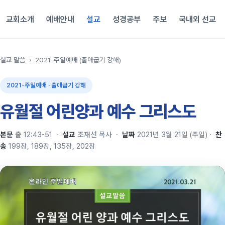
교회소개
예배안내
설교
성경공부
주보
국내외 선교
설교 말씀
›
2021-주일예배 (출애굽기 강해)
2021-주일예배 · 출애굽기 강해
유월절 어린양과 예수 그리스도
본문
출 12:43-51
·
설교
조재선 목사
·
날짜
2021년 3월 21일 (주일)
·
찬
송
199장, 189장, 135장, 202장