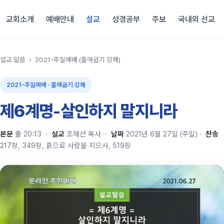
교회소개
예배안내
설교
성경공부
주보
국내외 선교
설교 말씀
›
2021-주일예배 (출애굽기 강해)
2021-주일예배 · 출애굽기 강해
제6계명-살인하지 말지니라
본문
출 20:13
·
설교
조재선 목사
·
날짜
2021년 6월 27일 (주일)
·
찬송
217장, 349장, 흙으로 사람을 지으사, 519장