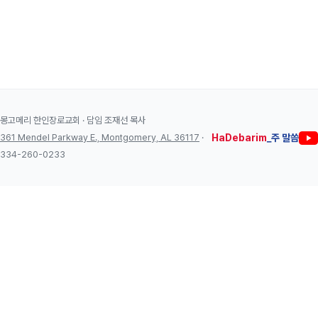
몽고메리 한인장로교회 · 담임 조재선 목사
361 Mendel Parkway E., Montgomery, AL 36117
·
HaDebarim
_주 말씀
334-260-0233