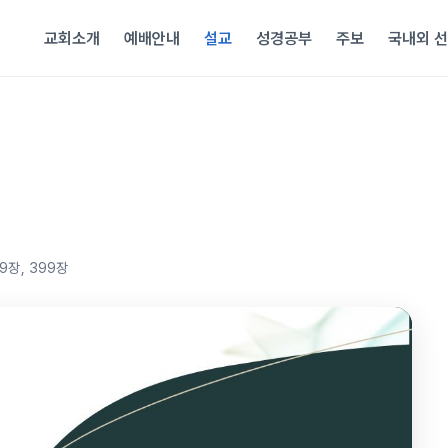
교회소개
예배안내
설교
성경공부
주보
국내외 
9장, 399장