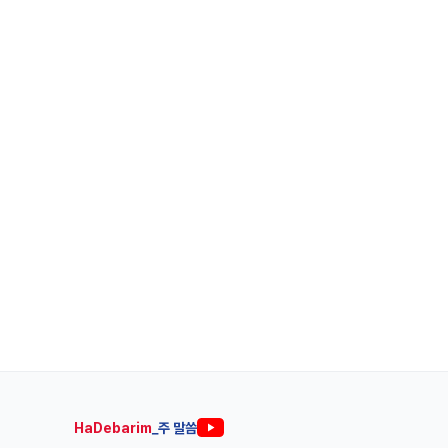
HaDebarim
_주 말씀