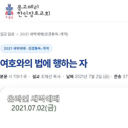
설교 말씀
›
2021 새벽예배(성경통독-개역)
2021 새벽예배 · 성경통독-개역
여호와의 법에 행하는 자
본문
시 119:1-8
·
설교
조재선 목사
·
날짜
2021년 7월 2일 (금)
·
찬송
37