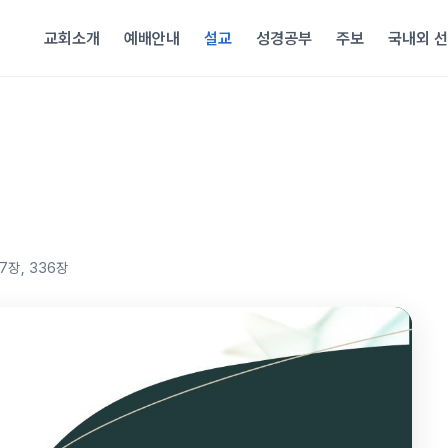
교회소개
예배안내
설교
성경공부
주보
국내외 
7장, 336장