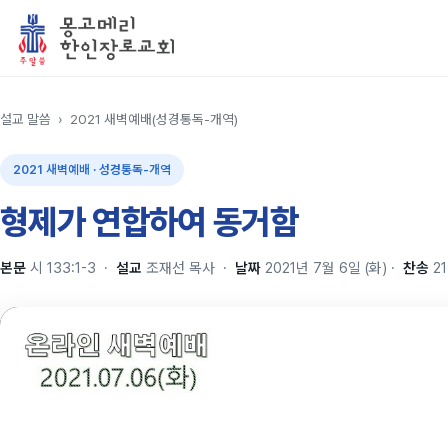
설교 말씀
›
2021 새벽예배(성경통독-개역)
2021 새벽예배 · 성경통독-개역
형제가 연합하여 동거함
본문
시 133:1-3
·
설교
조재선 목사
·
날짜
2021년 7월 6일 (화)
·
찬송
21