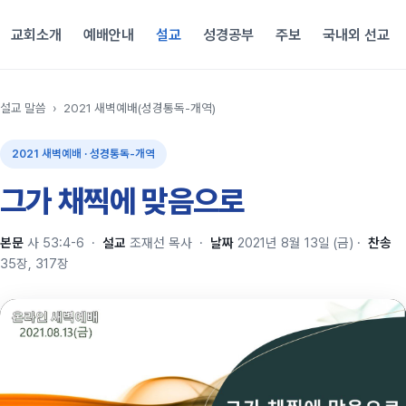
교회소개
예배안내
설교
성경공부
주보
국내외 선교
설교 말씀
›
2021 새벽예배(성경통독-개역)
2021 새벽예배 · 성경통독-개역
그가 채찍에 맞음으로
본문
사 53:4-6
·
설교
조재선 목사
·
날짜
2021년 8월 13일 (금)
·
찬송
35장, 317장