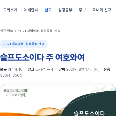
교회소개
예배안내
설교
성경공부
주보
국내외 선교
설교 말씀
›
2021 새벽예배(성경통독-개역)
2021 새벽예배 · 성경통독-개역
슬프도소이다 주 여호와여
본문
렘 1:4-10
·
설교
조재선 목사
·
날짜
2021년 8월 17일 (화)
·
찬송
330장, 356장