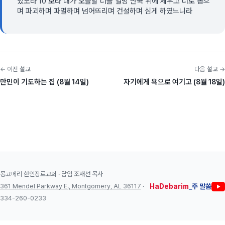
었노라 10 보라 내가 오늘날 너를 열방 만국 위에 세우고 너로 뽑으
며 파괴하며 파멸하며 넘어뜨리며 건설하며 심게 하였느니라
← 이전 설교
다음 설교 →
만민이 기도하는 집 (8월 14일)
자기에게 욕으로 여기고 (8월 18일)
몽고메리 한인장로교회 · 담임 조재선 목사
361 Mendel Parkway E., Montgomery, AL 36117
·
HaDebarim
_주 말씀
334-260-0233