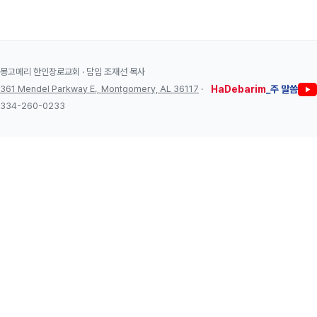
몽고메리 한인장로교회 · 담임 조재선 목사
361 Mendel Parkway E., Montgomery, AL 36117
·
HaDebarim
_주 말씀
334-260-0233