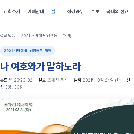
교회소개
예배안내
설교
성경공부
주보
국내외 선교
설교 말씀
›
2021 새벽예배(성경통독-개역)
2021 새벽예배 · 성경통독-개역
나 여호와가 말하노라
본문
렘 23:23-32
·
설교
조재선 목사
·
날짜
2021년 8월 24일 (화)
·
찬
송
3장, 30장