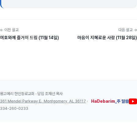
← 이전 설교
다음 설교 →
여호와께 즐거이 드림 (11월 14일)
마음이 지혜로운 사람 (11월 28일)
몽고메리 한인장로교회 · 담임 조재선 목사
361 Mendel Parkway E., Montgomery, AL 36117
·
HaDebarim
_주 말씀
334-260-0233