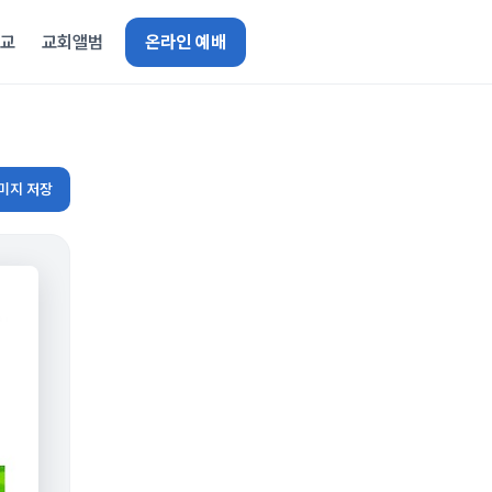
선교
교회앨범
온라인 예배
미지 저장