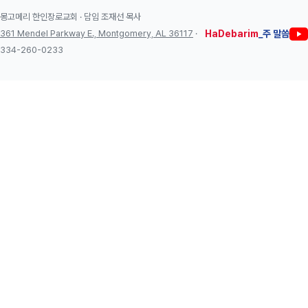
몽고메리 한인장로교회 · 담임 조재선 목사
361 Mendel Parkway E., Montgomery, AL 36117
·
HaDebarim
_주 말씀
334-260-0233