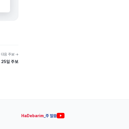
다음 주보 →
 25일 주보
HaDebarim
_주 말씀