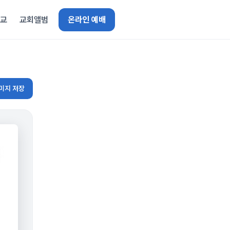
선교
교회앨범
온라인 예배
미지 저장