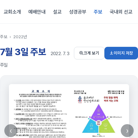
교회소개
예배안내
설교
성경공부
주보
국내외 선교
주보
›
2022년
7월 3일 주보
이미지 저장
크게 보기
2022. 7. 3
주일
‹
›