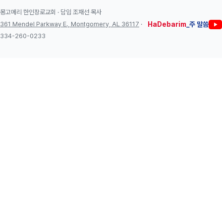
몽고메리 한인장로교회 · 담임 조재선 목사
361 Mendel Parkway E., Montgomery, AL 36117
·
HaDebarim
_주 말씀
334-260-0233