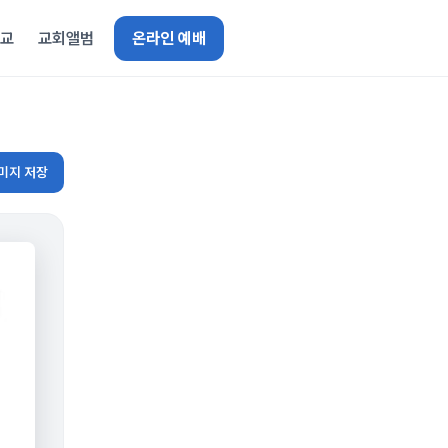
선교
교회앨범
온라인 예배
미지 저장