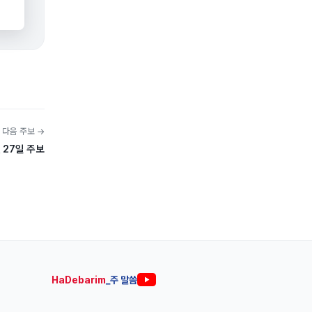
다음 주보 →
월 27일 주보
HaDebarim
_주 말씀