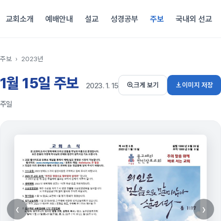
교회소개
예배안내
설교
성경공부
주보
국내외 선교
주보
›
2023년
1월 15일 주보
이미지 저장
크게 보기
2023. 1. 15
주일
‹
›