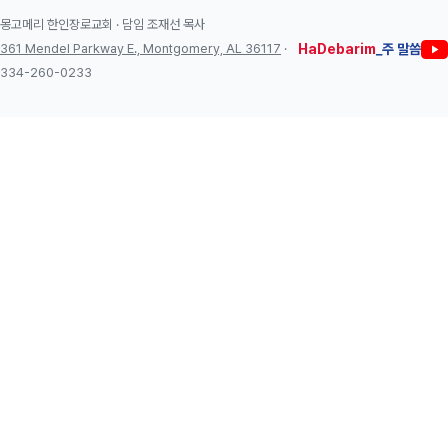
몽고메리 한인장로교회 · 담임 조재선 목사
361 Mendel Parkway E., Montgomery, AL 36117
·
HaDebarim
_주 말씀
334-260-0233