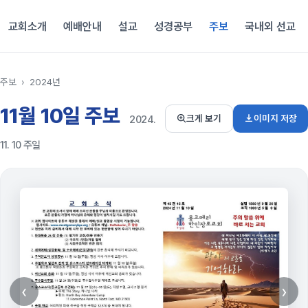
교회소개
예배안내
설교
성경공부
주보
국내외 선교
주보
›
2024년
11월 10일 주보
이미지 저장
크게 보기
2024.
11. 10 주일
‹
›