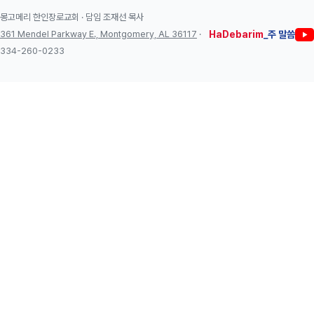
몽고메리 한인장로교회 · 담임 조재선 목사
361 Mendel Parkway E., Montgomery, AL 36117
·
HaDebarim
_주 말씀
334-260-0233