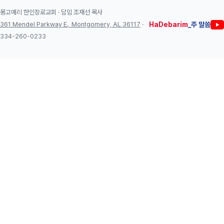
몽고메리 한인장로교회 · 담임 조재선 목사
361 Mendel Parkway E., Montgomery, AL 36117
·
HaDebarim
_주 말씀
334-260-0233