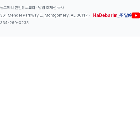
몽고메리 한인장로교회 · 담임 조재선 목사
361 Mendel Parkway E., Montgomery, AL 36117
·
HaDebarim
_주 말씀
334-260-0233