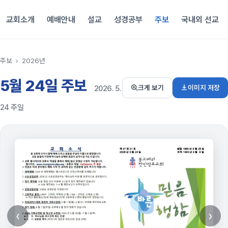
교회소개
예배안내
설교
성경공부
주보
국내외 선교
주보
›
2026년
5월 24일 주보
이미지 저장
크게 보기
2026. 5.
24 주일
‹
›