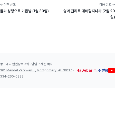
← 이전 설교
다음 설교 →
물과 성령으로 거듭남 (1월 30일)
영과 진리로 예배할지니라 (2월 20
일)
몽고메리 한인장로교회 · 담임 조재선 목사
361 Mendel Parkway E., Montgomery, AL 36117
·
HaDebarim
_주 말씀
334-260-0233