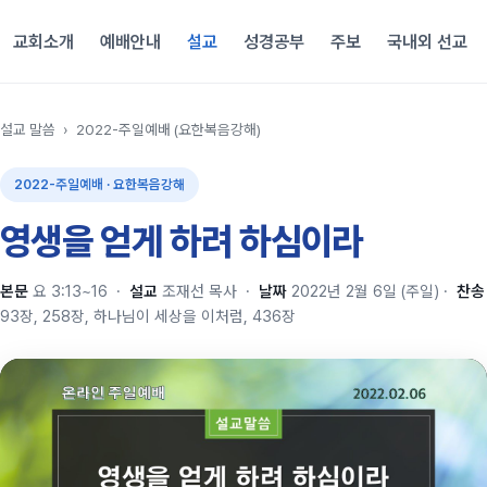
교회소개
예배안내
설교
성경공부
주보
국내외 선교
설교 말씀
›
2022-주일예배 (요한복음강해)
2022-주일예배 · 요한복음강해
영생을 얻게 하려 하심이라
본문
요 3:13~16
·
설교
조재선 목사
·
날짜
2022년 2월 6일 (주일)
·
찬송
93장, 258장, 하나님이 세상을 이처럼, 436장