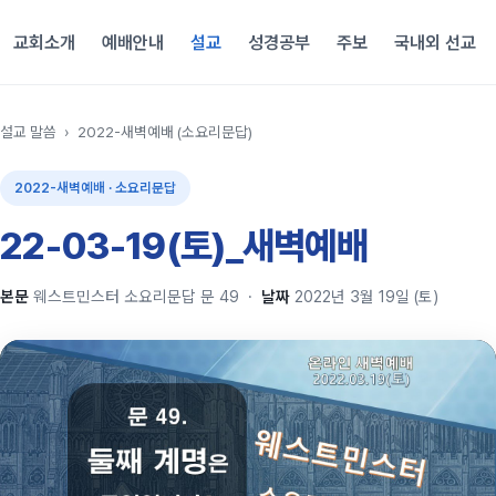
교회소개
예배안내
설교
성경공부
주보
국내외 선교
설교 말씀
›
2022-새벽예배 (소요리문답)
2022-새벽예배 · 소요리문답
22-03-19(토)_새벽예배
본문
웨스트민스터 소요리문답 문 49
·
날짜
2022년 3월 19일 (토)