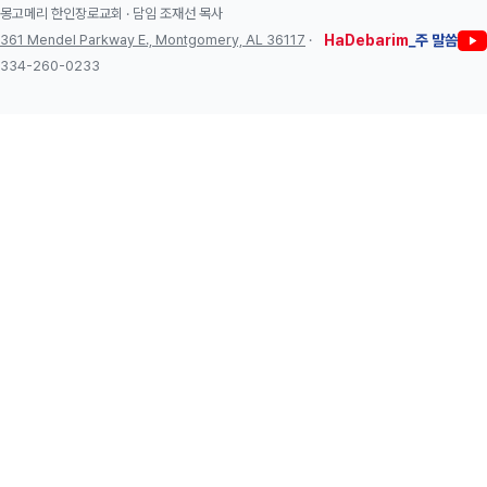
몽고메리 한인장로교회 · 담임 조재선 목사
361 Mendel Parkway E., Montgomery, AL 36117
·
HaDebarim
_주 말씀
334-260-0233