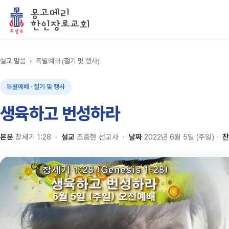
설교 말씀
›
특별예배 (절기 및 행사)
특별예배 · 절기 및 행사
생육하고 번성하라
본문
창세기 1:28
·
설교
조중현 선교사
·
날짜
2022년 6월 5일 (주일)
·
찬