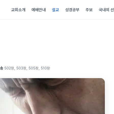
교회소개
예배안내
설교
성경공부
주보
국내외 
송
502장, 503장, 505장, 510장