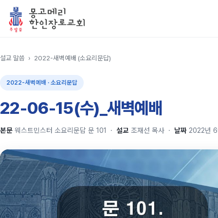
설교 말씀
›
2022-새벽예배 (소요리문답)
2022-새벽예배 · 소요리문답
22-06-15(수)_새벽예배
본문
웨스트민스터 소요리문답 문 101
·
설교
조재선 목사
·
날짜
2022년 6