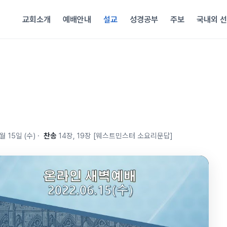
교회소개
예배안내
설교
성경공부
주보
국내외 
월 15일 (수)
·
찬송
14장, 19장 [웨스트민스터 소요리문답]