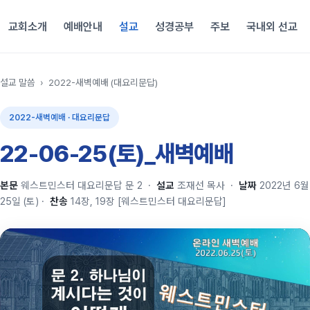
교회소개
예배안내
설교
성경공부
주보
국내외 선교
설교 말씀
›
2022-새벽예배 (대요리문답)
2022-새벽예배 · 대요리문답
22-06-25(토)_새벽예배
본문
웨스트민스터 대요리문답 문 2
·
설교
조재선 목사
·
날짜
2022년 6월
25일 (토)
·
찬송
14장, 19장 [웨스트민스터 대요리문답]