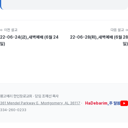
← 이전 설교
다음 설교 →
22-06-24(금)_새벽예배 (6월 24
22-06-28(화)_새벽예배 (6월 28
일)
일)
몽고메리 한인장로교회 · 담임 조재선 목사
361 Mendel Parkway E., Montgomery, AL 36117
·
HaDebarim
_주 말씀
334-260-0233