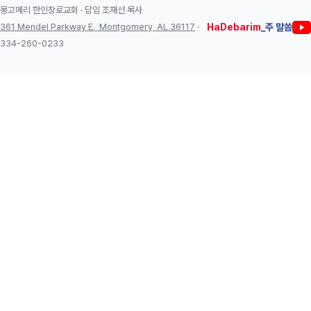
몽고메리 한인장로교회 · 담임 조재선 목사
361 Mendel Parkway E., Montgomery, AL 36117
·
HaDebarim
_주 말씀
334-260-0233