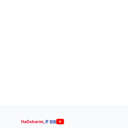
HaDebarim
_주 말씀