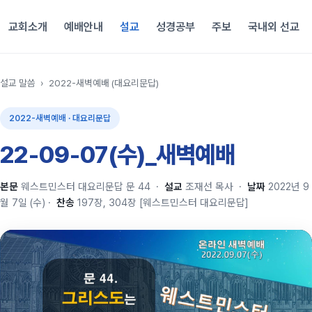
교회소개
예배안내
설교
성경공부
주보
국내외 선교
설교 말씀
›
2022-새벽예배 (대요리문답)
2022-새벽예배 · 대요리문답
22-09-07(수)_새벽예배
본문
웨스트민스터 대요리문답 문 44
·
설교
조재선 목사
·
날짜
2022년 9
월 7일 (수)
·
찬송
197장, 304장 [웨스트민스터 대요리문답]