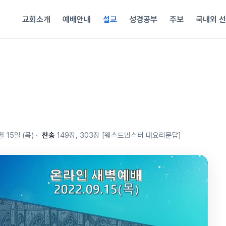
교회소개
예배안내
설교
성경공부
주보
국내외 
 15일 (목)
·
찬송
149장, 303장 [웨스트민스터 대요리문답]