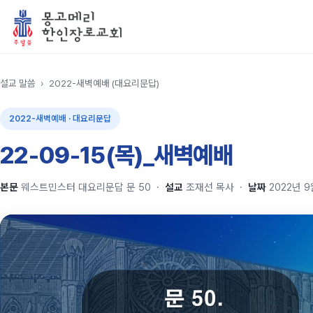
설교 말씀
›
2022-새벽예배 (대요리문답)
2022-새벽예배 · 대요리문답
22-09-15(목)_새벽예배
본문
웨스트민스터 대요리문답 문 50
·
설교
조재선 목사
·
날짜
2022년 9월