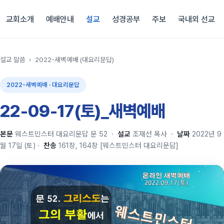
교회소개
예배안내
설교
성경공부
주보
국내외 선교
설교 말씀
›
2022-새벽예배 (대요리문답)
2022-새벽예배 · 대요리문답
22-09-17(토)_새벽예배
본문
웨스트민스터 대요리문답 문 52
·
설교
조재선 목사
·
날짜
2022년 9
월 17일 (토)
·
찬송
161장, 164장 [웨스트민스터 대요리문답]