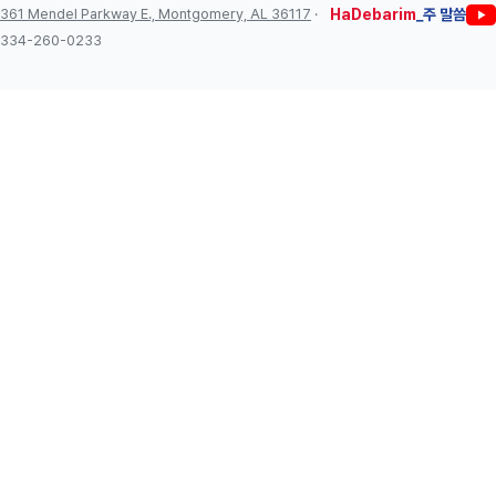
361 Mendel Parkway E., Montgomery, AL 36117
·
HaDebarim
_주 말씀
334-260-0233