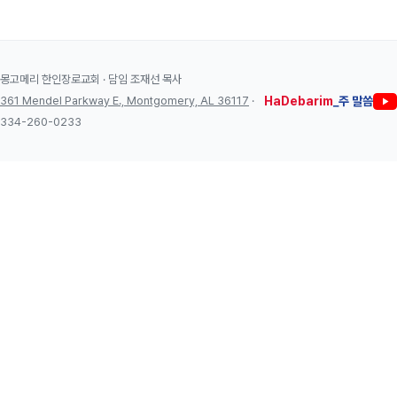
몽고메리 한인장로교회 · 담임 조재선 목사
361 Mendel Parkway E., Montgomery, AL 36117
·
HaDebarim
_주 말씀
334-260-0233