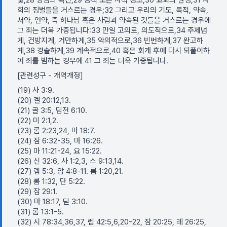
빛,28 양심의 확신,29 공적 또는 사적 경고,30 교회의 권징,31 사
회의 징벌들을 거스르는 경우;32 그리고 우리의 기도, 목적, 약속,
서약, 언약, 즉 하나님 혹은 사람과 약속된 것들을 거스르는 경우에
그 죄는 더욱 가중됩니다:33 만일 고의로, 의도적으로,34 주제넘
게, 건방지게, 거만하게,35 악의적으로,36 빈번하게,37 완고하
게,38 경솔하게,39 계속적으로,40 혹은 회개 후에 다시 되풀이하
여 죄를 범하는 경우에 41 그 죄는 더욱 가중됩니다.
[관련성구 - 개역개정]
(19) 사 3:9.
(20) 겔 20:12,13.
(21) 골 3:5, 딤전 6:10.
(22) 미 2:1,2.
(23) 롬 2:23,24, 마 18:7.
(24) 잠 6:32-35, 마 16:26.
(25) 마 11:21-24, 요 15:22.
(26) 신 32:6, 사 1:2,3, 스 9:13,14.
(27) 렘 5:3, 암 4:8-11. 롬 1:20,21.
(28) 롬 1:32, 단 5:22.
(29) 잠 29:1.
(30) 마 18:17, 딛 3:10.
(31) 롬 13:1-5.
(32) 시 78:34,36,37, 렘 42:5,6,20-22, 잠 20:25, 레 26:25,