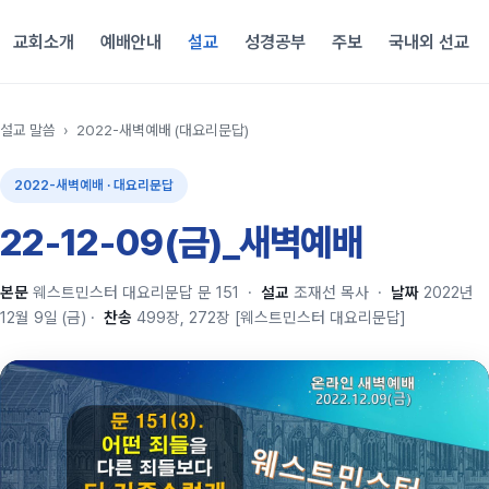
교회소개
예배안내
설교
성경공부
주보
국내외 선교
설교 말씀
›
2022-새벽예배 (대요리문답)
2022-새벽예배 · 대요리문답
22-12-09(금)_새벽예배
본문
웨스트민스터 대요리문답 문 151
·
설교
조재선 목사
·
날짜
2022년
12월 9일 (금)
·
찬송
499장, 272장 [웨스트민스터 대요리문답]