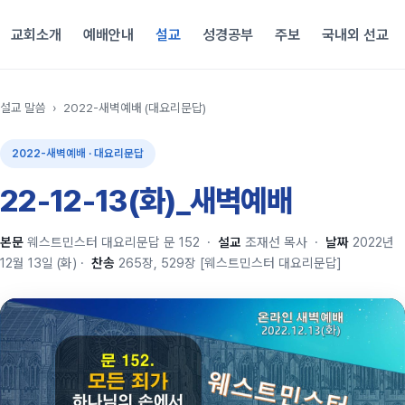
교회소개
예배안내
설교
성경공부
주보
국내외 선교
설교 말씀
›
2022-새벽예배 (대요리문답)
2022-새벽예배 · 대요리문답
22-12-13(화)_새벽예배
본문
웨스트민스터 대요리문답 문 152
·
설교
조재선 목사
·
날짜
2022년
12월 13일 (화)
·
찬송
265장, 529장 [웨스트민스터 대요리문답]