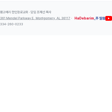
몽고메리 한인장로교회 · 담임 조재선 목사
361 Mendel Parkway E., Montgomery, AL 36117
·
HaDebarim
_주 말씀
334-260-0233