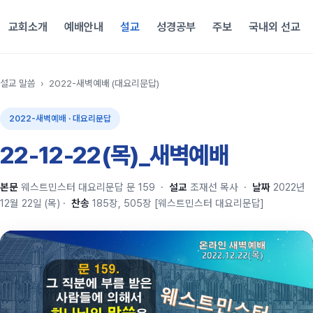
교회소개
예배안내
설교
성경공부
주보
국내외 선교
설교 말씀
›
2022-새벽예배 (대요리문답)
2022-새벽예배 · 대요리문답
22-12-22(목)_새벽예배
본문
웨스트민스터 대요리문답 문 159
·
설교
조재선 목사
·
날짜
2022년
12월 22일 (목)
·
찬송
185장, 505장 [웨스트민스터 대요리문답]