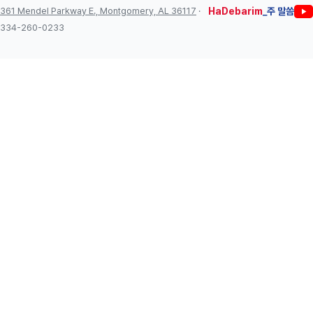
361 Mendel Parkway E., Montgomery, AL 36117
·
HaDebarim
_주 말씀
334-260-0233