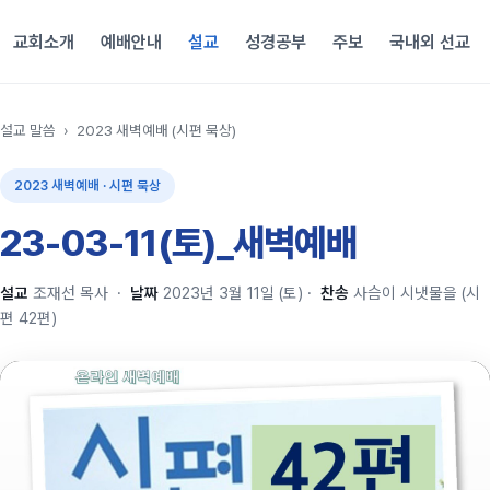
교회소개
예배안내
설교
성경공부
주보
국내외 선교
설교 말씀
›
2023 새벽예배 (시편 묵상)
2023 새벽예배 · 시편 묵상
23-03-11(토)_새벽예배
설교
조재선 목사
·
날짜
2023년 3월 11일 (토)
·
찬송
사슴이 시냇물을 (시
편 42편)