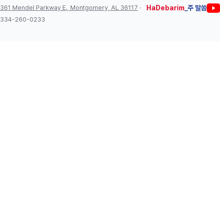
361 Mendel Parkway E., Montgomery, AL 36117
·
HaDebarim
_주 말씀
334-260-0233