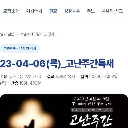
교회소개
예배안내
설교
성경공부
주보
국내외 선교
설교 말씀
›
특별예배 (절기 및 행사)
특별예배 · 절기 및 행사
23-04-06(목)_고난주간특새
본문
누가복음 22:14-20
·
설교
조재선 목사
·
날짜
2023년 4월 6일
(목)
·
찬송
19장, 493장