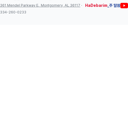
361 Mendel Parkway E., Montgomery, AL 36117
·
HaDebarim
_주 말씀
334-260-0233