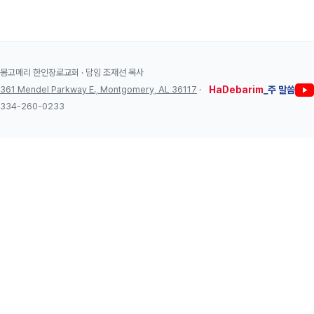
몽고메리 한인장로교회 · 담임 조재선 목사
361 Mendel Parkway E., Montgomery, AL 36117
·
HaDebarim
_주 말씀
334-260-0233