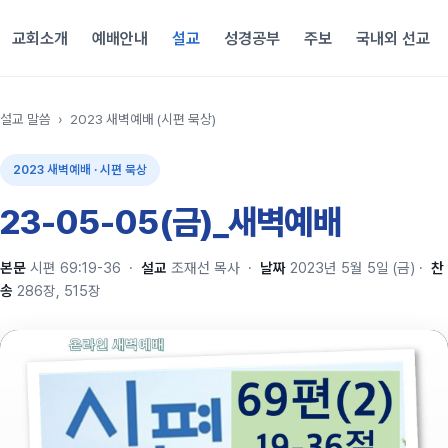
교회소개
예배안내
설교
성경공부
주보
국내외 선교
설교 말씀
›
2023 새벽예배 (시편 묵상)
2023 새벽예배 · 시편 묵상
23-05-05(금)_새벽예배
본문
시편 69:19-36
·
설교
조재선 목사
·
날짜
2023년 5월 5일 (금)
·
찬
송
286장, 515장