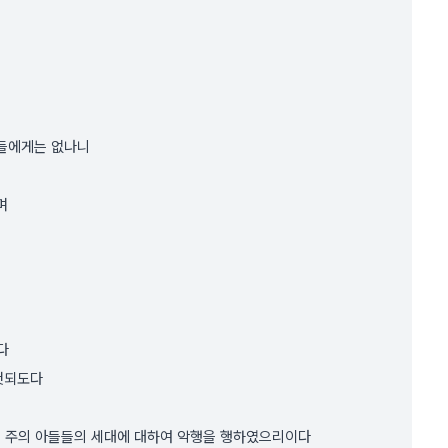
그들에게는 없나니
며
다
 헛되도다
는 주의 아들들의 세대에 대하여 악행을 행하였으리이다