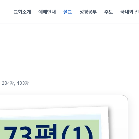
교회소개
예배안내
설교
성경공부
주보
국내외 
송
284장, 433장