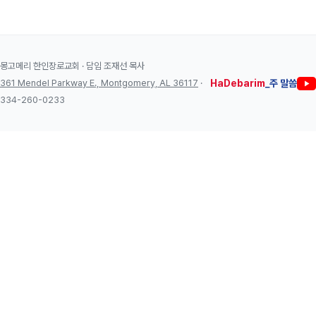
몽고메리 한인장로교회 · 담임 조재선 목사
361 Mendel Parkway E., Montgomery, AL 36117
·
HaDebarim
_주 말씀
334-260-0233