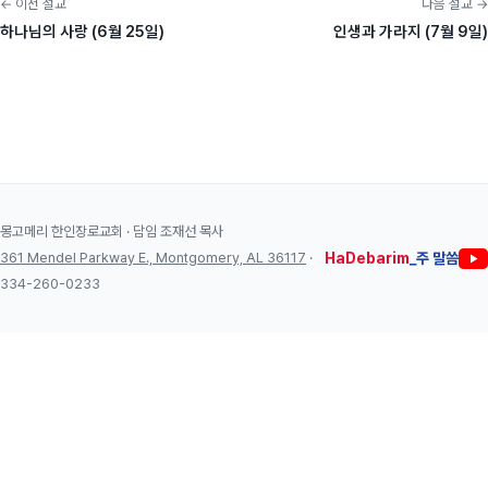
← 이전 설교
다음 설교 →
하나님의 사랑 (6월 25일)
인생과 가라지 (7월 9일)
몽고메리 한인장로교회 · 담임 조재선 목사
361 Mendel Parkway E., Montgomery, AL 36117
·
HaDebarim
_주 말씀
334-260-0233