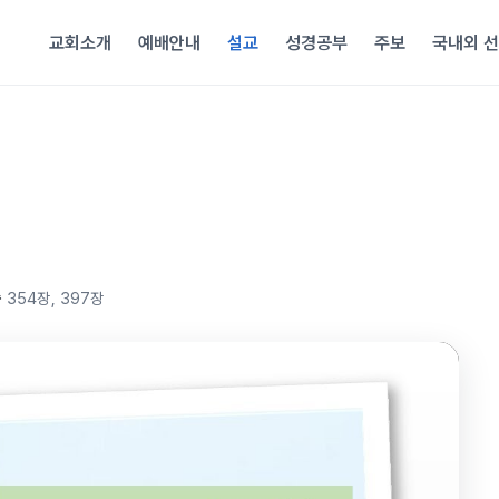
교회소개
예배안내
설교
성경공부
주보
국내외 
송
354장, 397장