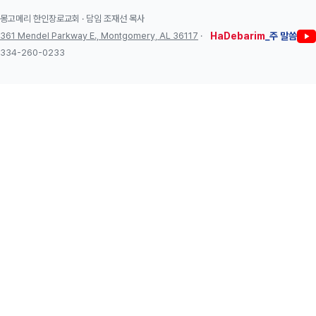
몽고메리 한인장로교회 · 담임 조재선 목사
361 Mendel Parkway E., Montgomery, AL 36117
·
HaDebarim
_주 말씀
334-260-0233