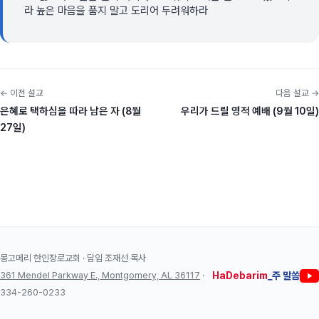
라 높은 마음을 품지 말고 도리어 두려워하라
← 이전 설교
다음 설교 →
은혜로 택하심을 따라 남은 자 (8월
우리가 드릴 영적 예배 (9월 10일)
27일)
몽고메리 한인장로교회 · 담임 조재선 목사
361 Mendel Parkway E., Montgomery, AL 36117
·
HaDebarim
_주 말씀
334-260-0233