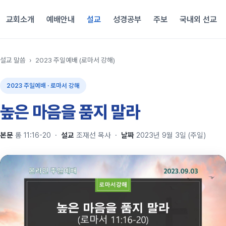
교회소개
예배안내
설교
성경공부
주보
국내외 선교
설교 말씀
›
2023 주일예배 (로마서 강해)
2023 주일예배 · 로마서 강해
높은 마음을 품지 말라
본문
롬 11:16-20
·
설교
조재선 목사
·
날짜
2023년 9월 3일 (주일)