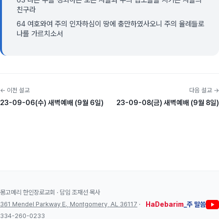
63 나는 주를 경외하는 모든 자들과 주의 법도들을 지키는 자들의
친구라
64 여호와여 주의 인자하심이 땅에 충만하였사오니 주의 율례들로
나를 가르치소서
← 이전 설교
다음 설교 →
23-09-06(수) 새벽예배 (9월 6일)
23-09-08(금) 새벽예배 (9월 8일)
몽고메리 한인장로교회 · 담임 조재선 목사
361 Mendel Parkway E., Montgomery, AL 36117
·
HaDebarim
_주 말씀
334-260-0233