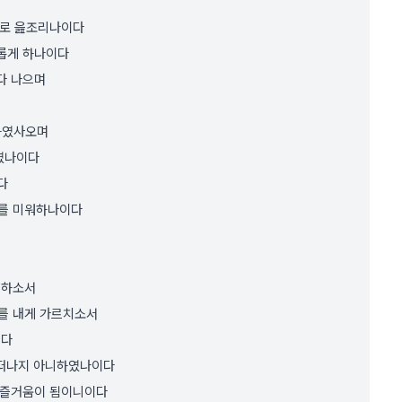
리로 읊조리나이다
혜롭게 하나이다
다 나으며
니하였사오며
하였나이다
다
위를 미워하나이다
 하소서
의를 내게 가르치소서
이다
 떠나지 아니하였나이다
의 즐거움이 됨이니이다