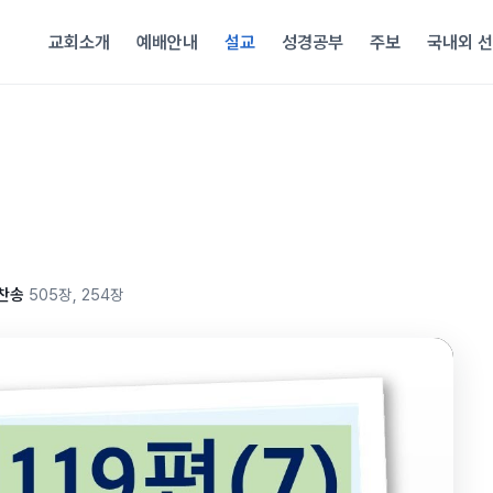
교회소개
예배안내
설교
성경공부
주보
국내외 
찬송
505장, 254장